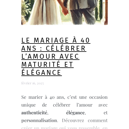
LE MARIAGE À 40
ANS : CÉLÉBRER
L’AMOUR AVEC
MATURITÉ ET
ÉLÉGANCE
février 16, 2025
Se marier à 40 ans, c’est une occasion
unique de célébrer l’amour avec
authenticité
,
élégance
, et
personnalisation
. Découvrez comment
créer un mariage qui vous ressemble, en