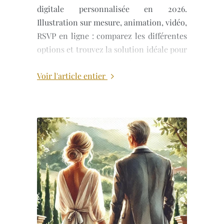
digitale personnalisée en 2026.
Illustration sur mesure, animation, vidéo,
RSVP en ligne : comparez les différentes
options et trouvez la solution idéale pour
votre mariage, Bar Mitsvah ou événement
Voir l'article entier
privé.