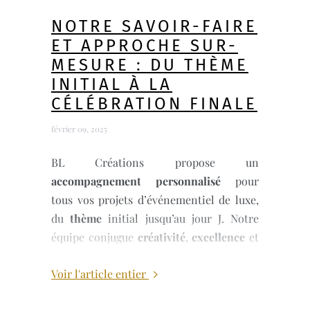
NOTRE SAVOIR-FAIRE
ET APPROCHE SUR-
MESURE : DU THÈME
INITIAL À LA
CÉLÉBRATION FINALE
février 09, 2025
BL Créations propose un
accompagnement personnalisé
pour
tous vos projets d’événementiel de luxe,
du
thème
initial jusqu’au jour J. Notre
équipe conjugue
créativité
,
excellence
et
sens du détail
pour concevoir des
Voir l'article entier
cadeaux invités hyper personnalisés
et
des supports raffinés, en parfaite