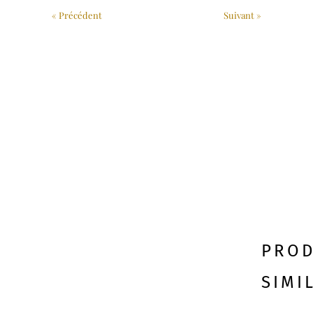
« Précédent
Suivant »
PROD
SIMI