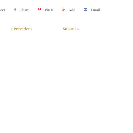
eet
Share
Pin It
Add
Email
« Précédent
Suivant »