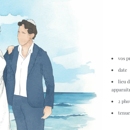
vos 
date
lieu 
apparait
2 pho
tenue