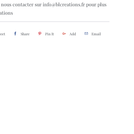
 nous contacter sur info@blcreations.fr pour plus
ations
eet
Share
Pin It
Add
Email