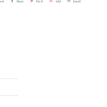
eet
Share
Pin It
Add
Email