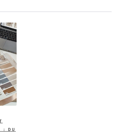
T
 : DU