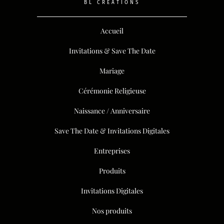
qualité au cœur de chaque réalisation,
BL CRÉATIONS
afin de créer un événement qui vous
ressemble.
Accueil
Invitations & Save The Date
Mariage
Cérémonie Religieuse
Naissance / Anniversaire
Save The Date & Invitations Digitales
Entreprises
Produits
Invitations Digitales
Nos produits