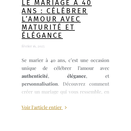
LE MARIAGE À 40
ANS : CÉLÉBRER
L’AMOUR AVEC
MATURITÉ ET
ÉLÉGANCE
février 16, 2025
Se marier à 40 ans, c’est une occasion
unique de célébrer l’amour avec
authenticité
,
élégance
, et
personnalisation
. Découvrez comment
créer un mariage qui vous ressemble, en
choisissant des
invitations modernes
,
Voir l'article entier
des
cadeaux personnalisés
, et un
événement raffiné
. Pour plus d’idées et
de conseils, suivez-nous sur
Instagram