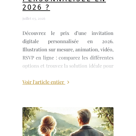
2026 ?
juillet 03, 2026
Découvrez le prix d’une invitation
digitale personnalisée en 2026.
Illustration sur mesure, animation, vidéo,
RSVP en ligne : comparez les différentes
options et trouvez la solution idéale pour
votre mariage, Bar Mitsvah ou événement
Voir l'article entier
privé.