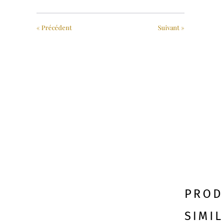
« Précédent
Suivant »
PROD
SIMI